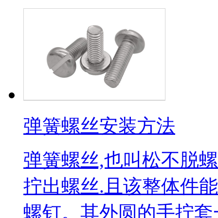
弹簧螺丝安装方法
弹簧螺丝,也叫松不脱
拧出螺丝.且该整体件
螺钉。其外圆的手拧套一般