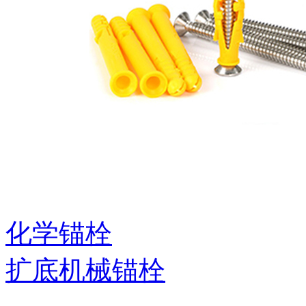
化学锚栓
扩底机械锚栓