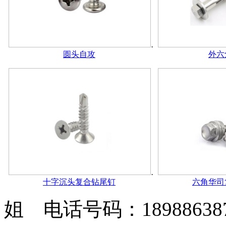
圆头自攻
外六
十字沉头复合钻尾钉
六角华司
姐 电话号码：189886387