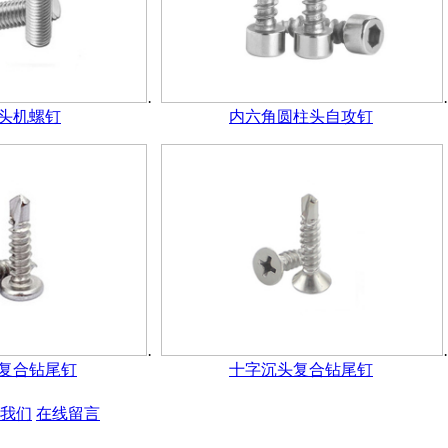
头机螺钉
内六角圆柱头自攻钉
复合钻尾钉
十字沉头复合钻尾钉
我们
在线留言